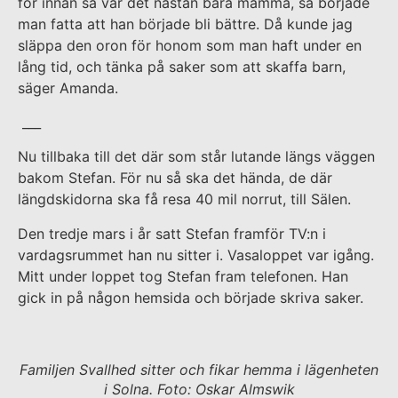
för innan så var det nästan bara mamma, så började
man fatta att han började bli bättre. Då kunde jag
släppa den oron för honom som man haft under en
lång tid, och tänka på saker som att skaffa barn,
säger Amanda.
___
Nu tillbaka till det där som står lutande längs väggen
bakom Stefan. För nu så ska det hända, de där
längdskidorna ska få resa 40 mil norrut, till Sälen.
Den tredje mars i år satt Stefan framför TV:n i
vardagsrummet han nu sitter i. Vasaloppet var igång.
Mitt under loppet tog Stefan fram telefonen. Han
gick in på någon hemsida och började skriva saker.
Familjen Svallhed sitter och fikar hemma i lägenheten
i Solna. Foto: Oskar Almswik