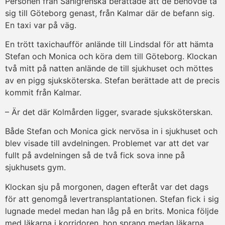
Personen från Sahlgrenska berättade att de behövde ta
sig till Göteborg genast, från Kalmar där de befann sig.
En taxi var på väg.
En trött taxichaufför anlände till Lindsdal för att hämta
Stefan och Monica och köra dem till Göteborg. Klockan
två mitt på natten anlände de till sjukhuset och möttes
av en pigg sjuksköterska. Stefan berättade att de precis
kommit från Kalmar.
– Är det där Kolmården ligger, svarade sjuksköterskan.
Både Stefan och Monica gick nervösa in i sjukhuset och
blev visade till avdelningen. Problemet var att det var
fullt på avdelningen så de två fick sova inne på
sjukhusets gym.
Klockan sju på morgonen, dagen efteråt var det dags
för att genomgå levertransplantationen. Stefan fick i sig
lugnade medel medan han låg på en brits. Monica följde
med läkarna i korridoren, hon sprang medan läkarna