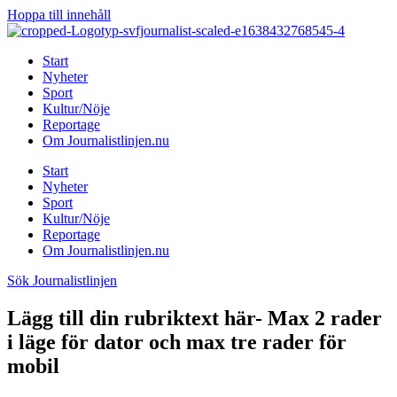
Hoppa till innehåll
Start
Nyheter
Sport
Kultur/Nöje
Reportage
Om Journalistlinjen.nu
Start
Nyheter
Sport
Kultur/Nöje
Reportage
Om Journalistlinjen.nu
Sök Journalistlinjen
Lägg till din rubriktext här- Max 2 rader
i läge för dator och max tre rader för
mobil