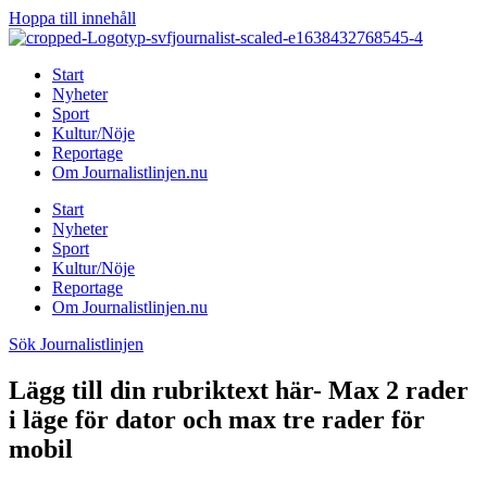
Hoppa till innehåll
Start
Nyheter
Sport
Kultur/Nöje
Reportage
Om Journalistlinjen.nu
Start
Nyheter
Sport
Kultur/Nöje
Reportage
Om Journalistlinjen.nu
Sök Journalistlinjen
Lägg till din rubriktext här- Max 2 rader
i läge för dator och max tre rader för
mobil