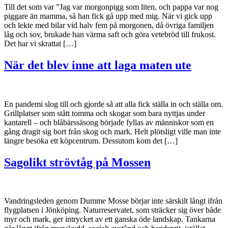
Till det som var ”Jag var morgonpigg som liten, och pappa var nog
piggare än mamma, så han fick gå upp med mig. När vi gick upp
och lekte med bilar vid halv fem på morgonen, då övriga familjen
låg och sov, brukade han värma saft och göra vetebröd till frukost.
Det har vi skrattat […]
När det blev inne att laga maten ute
En pandemi slog till och gjorde så att alla fick ställa in och ställa om.
Grillplatser som stått tomma och skogar som bara nyttjas under
kantarell – och blåbärssäsong började fyllas av människor som en
gång dragit sig bort från skog och mark. Helt plötsligt ville man inte
längre besöka ett köpcentrum. Dessutom kom det […]
Sagolikt strövtåg på Mossen
Vandringsleden genom Dumme Mosse börjar inte särskilt långt ifrån
flygplatsen i Jönköping. Naturreservatet, som sträcker sig över både
myr och mark, ger intrycket av ett ganska öde landskap. Tankarna