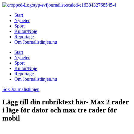
Hoppa
till
Start
innehåll
Nyheter
Sport
Kultur/Nöje
Reportage
Om Journalistlinjen.nu
Start
Nyheter
Sport
Kultur/Nöje
Reportage
Om Journalistlinjen.nu
Sök Journalistlinjen
Lägg till din rubriktext här- Max 2 rader
i läge för dator och max tre rader för
mobil