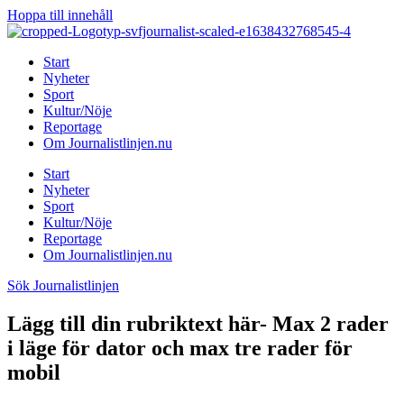
Hoppa till innehåll
Start
Nyheter
Sport
Kultur/Nöje
Reportage
Om Journalistlinjen.nu
Start
Nyheter
Sport
Kultur/Nöje
Reportage
Om Journalistlinjen.nu
Sök Journalistlinjen
Lägg till din rubriktext här- Max 2 rader
i läge för dator och max tre rader för
mobil