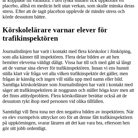
är kopplade till varandra. I den tyska studien fick uppkörare en
placebo, alltså en medicin helt utan verkan, som skulle minska deras
stress. Efter att de tagit placebon upplevde de mindre stress och
körde dessutom bättre.
Körskolelärare varnar elever för
trafikinspektören
Journalistlinjen har varit i kontakt med flera körskolor i Jönköping,
som alla känner till inspektören. Flera delar bilden av att hen
bemöter eleverna väldigt dåligt. Vissa har till och med gått så långt
att de varnar sina elever för trafikinspektören. Innan vi ens hunnit
ställa klart vår fråga vet alla vilken trafikinspektör det gäller, men
frågan är känslig och ingen vill ställa upp med namn eller bild.
Samtliga körskolelärare som Journalistlinjen har varit i kontakt med
säger att trafikinspektören är noggrann och ställer höga krav men att
det finns attitydproblem. Flera körskollärare berättar också att de
dessutom rykt ihop med personen vid olika tillfällen.
Samtidigt vill flera tona ner den negativa bilden av inspektören. När
en elev exempelvis uttrycker oro för att denne fått trafikinspektören
på uppkörningen, svarar läraren att det kan vara bra, eftersom hen
gör sitt jobb ordentligt.