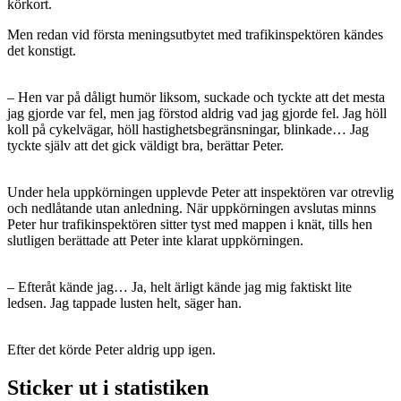
körkort.
Men redan vid första meningsutbytet med trafikinspektören kändes
det konstigt.
– Hen var på dåligt humör liksom, suckade och tyckte att det mesta
jag gjorde var fel, men jag förstod aldrig vad jag gjorde fel. Jag höll
koll på cykelvägar, höll hastighetsbegränsningar, blinkade… Jag
tyckte själv att det gick väldigt bra, berättar Peter.
Under hela uppkörningen upplevde Peter att inspektören var otrevlig
och nedlåtande utan anledning. När uppkörningen avslutas minns
Peter hur trafikinspektören sitter tyst med mappen i knät, tills hen
slutligen berättade att Peter inte klarat uppkörningen.
– Efteråt kände jag… Ja, helt ärligt kände jag mig faktiskt lite
ledsen. Jag tappade lusten helt, säger han.
Efter det körde Peter aldrig upp igen.
Sticker ut i statistiken