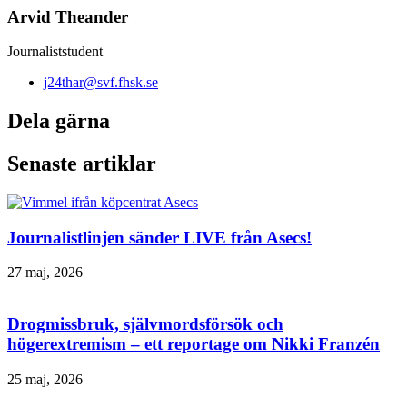
Arvid Theander
Journaliststudent
j24thar@svf.fhsk.se
Dela gärna
Senaste artiklar
Journalistlinjen sänder LIVE från Asecs!
27 maj, 2026
Drogmissbruk, självmordsförsök och
högerextremism – ett reportage om Nikki Franzén
25 maj, 2026