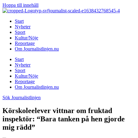
Hoppa till innehåll
Start
Nyheter
Sport
Kultur/Nöje
Reportage
Om Journalistlinjen.nu
Start
Nyheter
Sport
Kultur/Nöje
Reportage
Om Journalistlinjen.nu
Sök Journalistlinjen
Körskoleelever vittnar om fruktad
inspektör: “Bara tanken på hen gjorde
mig rädd”