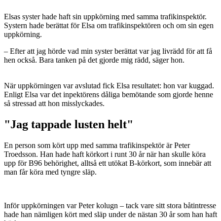
Elsas syster hade haft sin uppkörning med samma trafikinspektör.
Systern hade berättat för Elsa om trafikinspektören och om sin egen
uppkörning.
– Efter att jag hörde vad min syster berättat var jag livrädd för att få
hen också. Bara tanken på det gjorde mig rädd, säger hon.
När uppkörningen var avslutad fick Elsa resultatet: hon var kuggad.
Enligt Elsa var det inpektörens dåliga bemötande som gjorde henne
så stressad att hon misslyckades.
"Jag tappade lusten helt"
En person som kört upp med samma trafikinspektör är Peter
Troedsson. Han hade haft körkort i runt 30 år när han skulle köra
upp för B96 behörighet, alltså ett utökat B-körkort, som innebär att
man får köra med tyngre släp.
Inför uppkörningen var Peter kolugn – tack vare sitt stora båtintresse
hade han nämligen kört med släp under de nästan 30 år som han haft