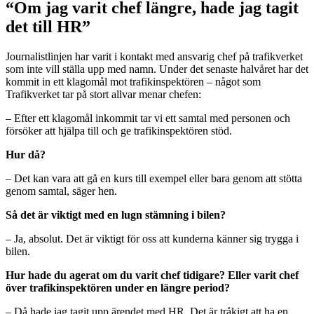
“Om jag varit chef längre, hade jag tagit
det till HR”
Journalistlinjen har varit i kontakt med ansvarig chef på trafikverket
som inte vill ställa upp med namn. Under det senaste halvåret har det
kommit in ett klagomål mot trafikinspektören – något som
Trafikverket tar på stort allvar menar chefen:
– Efter ett klagomål inkommit tar vi ett samtal med personen och
försöker att hjälpa till och ge trafikinspektören stöd.
Hur då?
– Det kan vara att gå en kurs till exempel eller bara genom att stötta
genom samtal, säger hen.
Så det är viktigt med en lugn stämning i bilen?
– Ja, absolut. Det är viktigt för oss att kunderna känner sig trygga i
bilen.
Hur hade du agerat om du varit chef tidigare? Eller varit chef
över trafikinspektören under en längre period?
– Då hade jag tagit upp ärendet med HR. Det är tråkigt att ha en