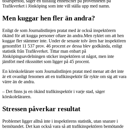
tioårsperiod, säger en tillfällig enhetschef på provenheten på
Trafikverket i Jönköping som inte vill ställa upp med namn.
Men kuggar hen fler än andra?
Enligt de som Journalistlinjen pratat med är också inspektörern
ökänd för att kugga personer oftare än andra.Men ryktet om att hen
kuggar fler stämmer inte. Under de senaste tolv åren har inspektören
genomfört 11 537 prov. 46 procent av dessa blev godkända, enligt
statistik från Trafikverket. Tittar man enbart på
Jönköpingsavdelningen sticker inspektören ut något, men inte
jämfört med rikssnittet som ligger på 45 procent.
En körskolelärare som Journalistlinjen pratat med menar att det inte
är ett ovanligt fenomen att en trafikinspektör får rykte om sig att vara
värre än de andra.
– Det finns ju en ökänd trafikinspektör i varje stad, säger
körskoleläraren.
Stressen påverkar resultat
Problemet ligger alltså inte i inspektörens statistik, utan snarare i
bemötandet. Det kan också vara så att trafikinspektören bemötande