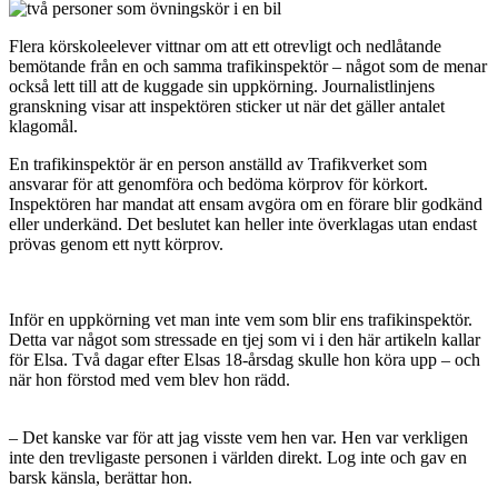
Flera körskoleelever vittnar om att ett otrevligt och nedlåtande
bemötande från en och samma trafikinspektör – något som de menar
också lett till att de kuggade sin uppkörning. Journalistlinjens
granskning visar att inspektören sticker ut när det gäller antalet
klagomål.
En trafikinspektör är en person anställd av Trafikverket som
ansvarar för att genomföra och bedöma körprov för körkort.
Inspektören har mandat att ensam avgöra om en förare blir godkänd
eller underkänd. Det beslutet kan heller inte överklagas utan endast
prövas genom ett nytt körprov.
Inför en uppkörning vet man inte vem som blir ens trafikinspektör.
Detta var något som stressade en tjej som vi i den här artikeln kallar
för Elsa. Två dagar efter Elsas 18-årsdag skulle hon köra upp – och
när hon förstod med vem blev hon rädd.
– Det kanske var för att jag visste vem hen var. Hen var verkligen
inte den trevligaste personen i världen direkt. Log inte och gav en
barsk känsla, berättar hon.